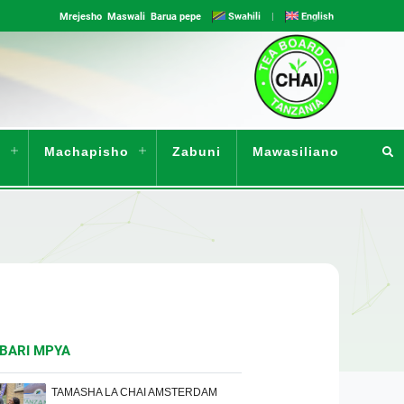
Mrejesho
Maswali
Barua pepe
Swahili
|
English
Machapisho
Zabuni
Mawasiliano
BARI MPYA
TAMASHA LA CHAI AMSTERDAM