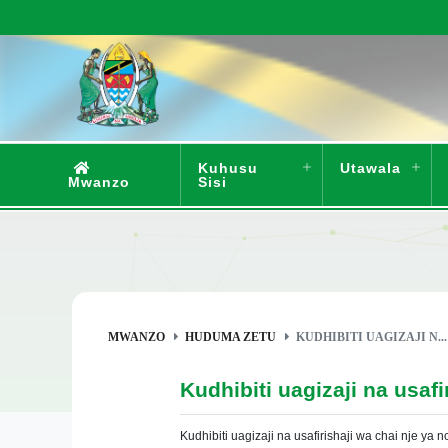
Kuhusu
Utawala
Mwanzo
Sisi
MWANZO
HUDUMA ZETU
KUDHIBITI UAGIZAJI N...
Kudhibiti uagizaji na usafi
Kudhibiti uagizaji na usafirishaji wa chai nje ya n