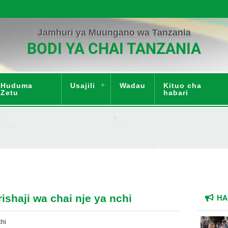
Jamhuri ya Muungano wa Tanzania
BODI YA CHAI TANZANIA
Huduma
Usajili
Wadau
Kituo cha
Zetu
habari
rishaji wa chai nje ya nchi
HA
chi