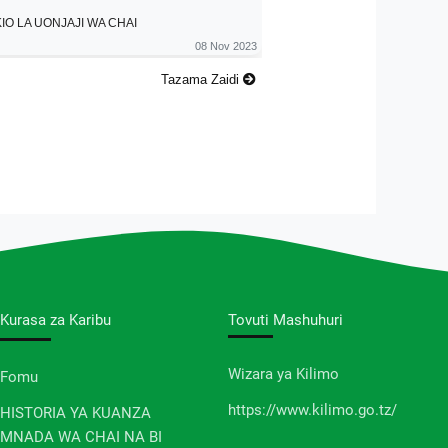
IO LA UONJAJI WA CHAI
08 Nov 2023
Tazama Zaidi
Kurasa za Karibu
Tovuti Mashuhuri
Wizara ya Kilimo
Fomu
https://www.kilimo.go.tz/
HISTORIA YA KUANZA
MNADA WA CHAI NA BI