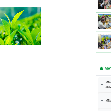
MA
MNA
JUM
MNA