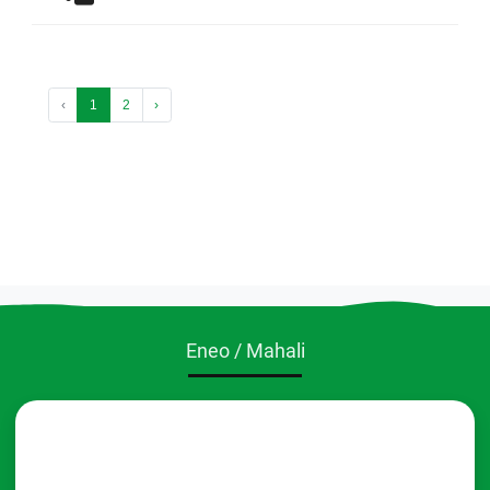
‹
1
2
›
Eneo / Mahali