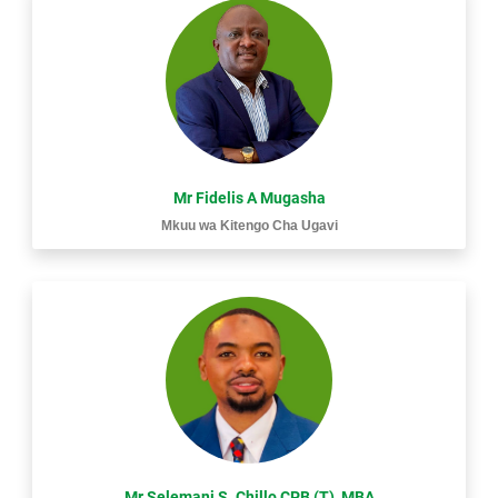
Mr Fidelis A Mugasha
Mkuu wa Kitengo Cha Ugavi
Mr Selemani S. Chillo CPB (T), MBA