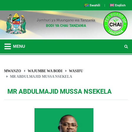
Swahili
|
English
Jamhuri ya Muungano wa Tanzania
BODI YA CHAI TANZANIA
MENU
MWANZO
WAJUMBE WA BODI
WASIFU
MR ABDULMAJID MUSSA NSEKELA
MR ABDULMAJID MUSSA NSEKELA